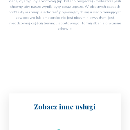
danej dyscypliny sportowej (np. kolano biegacza) - zwłaszcza jeśli
chcemy aby nasze wyniki były coraz lepsze. W obecnych czasach
profilaktyka i terapia schorzeń pojawiających się u osób trenujących
zawodowo lub amatorsko nie jest niczym niezwykłym, jest
nieodzowną częścią treningu sportowego i formą dbania o własne
zdrowie.
Zobacz inne usługi