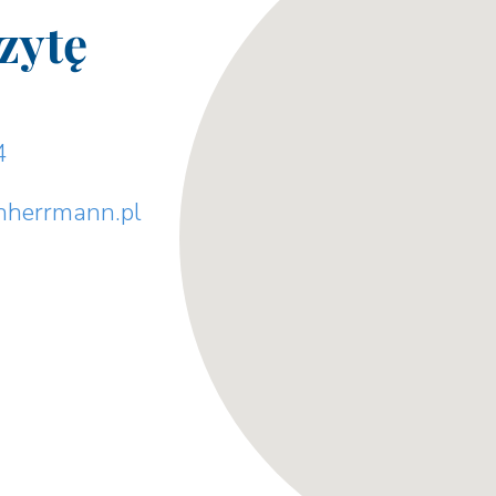
zytę
4
hherrmann.pl