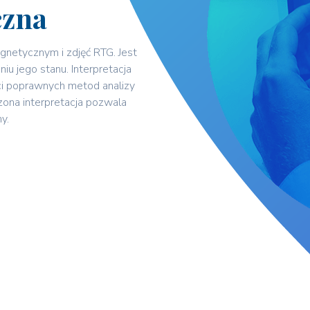
czna
netycznym i zdjęć RTG. Jest
iu jego stanu. Interpretacja
i poprawnych metod analizy
zona interpretacja pozwala
y.