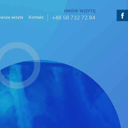
UMÓW WIZYTĘ
rwsza wizyta
Kontakt
+48 58 732 72 84