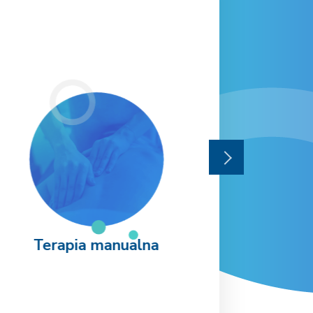
Terapia manualna
Terapi
mię