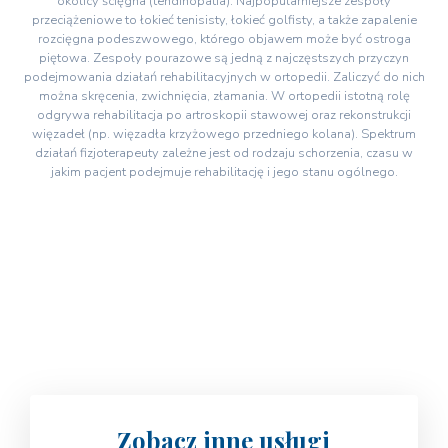
okolicy ścięgna (tendinopatia). Najpopularniejsze zespoły
przeciążeniowe to łokieć tenisisty, łokieć golfisty, a także zapalenie
rozcięgna podeszwowego, którego objawem może być ostroga
piętowa. Zespoły pourazowe są jedną z najczęstszych przyczyn
podejmowania działań rehabilitacyjnych w ortopedii. Zaliczyć do nich
można skręcenia, zwichnięcia, złamania. W ortopedii istotną rolę
odgrywa rehabilitacja po artroskopii stawowej oraz rekonstrukcji
więzadeł (np. więzadła krzyżowego przedniego kolana). Spektrum
działań fizjoterapeuty zależne jest od rodzaju schorzenia, czasu w
jakim pacjent podejmuje rehabilitację i jego stanu ogólnego.
Zobacz inne usługi