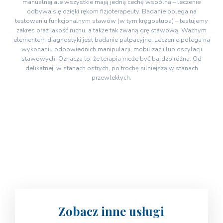
manualnej ale wszystkie mają jedną cechę wspólną – leczenie
odbywa się dzięki rękom fizjoterapeuty. Badanie polega na
testowaniu funkcjonalnym stawów (w tym kręgosłupa) – testujemy
zakres oraz jakość ruchu, a także tak zwaną grę stawową. Ważnym
elementem diagnostyki jest badanie palpacyjne. Leczenie polega na
wykonaniu odpowiednich manipulacji, mobilizacji lub oscylacji
stawowych. Oznacza to, że terapia może być bardzo różna. Od
delikatnej, w stanach ostrych, po trochę silniejszą w stanach
przewlekłych.
Zobacz inne usługi