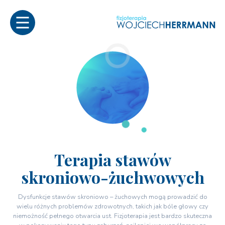
Terapia stawów
skroniowo-żuchwowych
Dysfunkcje stawów skroniowo – żuchowych mogą prowadzić do
wielu różnych problemów zdrowotnych, takich jak bóle głowy czy
niemożność pełnego otwarcia ust. Fizjoterapia jest bardzo skuteczna