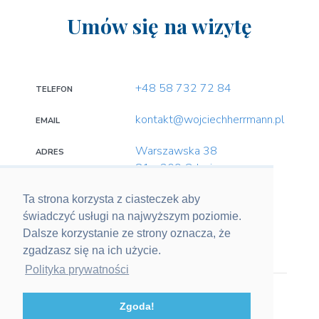
Umów się na wizytę
+48 58 732 72 84
TELEFON
kontakt@wojciechherrmann.pl
EMAIL
Warszawska 38
ADRES
81 - 309 Gdynia
Ta strona korzysta z ciasteczek aby
świadczyć usługi na najwyższym poziomie.
SOCIAL MEDIA
Dalsze korzystanie ze strony oznacza, że
zgadzasz się na ich użycie.
Polityka prywatności
© 2020 Wojciech Herrmann. Wszelkie prawa
Zgoda!