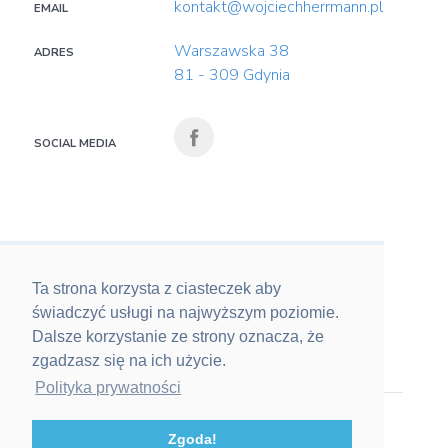
kontakt@wojciechherrmann.pl
EMAIL
Warszawska 38
ADRES
81 - 309 Gdynia
SOCIAL MEDIA
Ta strona korzysta z ciasteczek aby
świadczyć usługi na najwyższym poziomie.
Dalsze korzystanie ze strony oznacza, że
zgadzasz się na ich użycie.
Polityka prywatności
© 2020 Wojciech Herrmann. Wszelkie prawa
Zgoda!